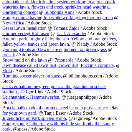
automatic sprinkler irrigation system working in a green park,
watering lawn, flowers and trees. sprinkler head watering.
Gardening concept
@
Subbotina Anna
/ Adobe Stock
Happy couple having fun while working together in garden
@
New Africa
/ Adobe Stock
Grass Lawn Installation
@
Tomasz Zajda
/ Adobe Stock
Gärtner verlegt Rollrasen
@
U. J. Alexander
/ Adobe Stock
Autumn park, brightly lit by the sun. Yellow and orange trees,
fallen yellow leaves and green lawn.
@
Nataly
/ Adobe Stock
gardening tools and lawn care equipment on green grass
@
ronstik
/ Adobe Stock
Snow mold on the lawn
@
7monarda
/ Adobe Stock
lawn disease called lawn rust, crown rust, Puccinia coronata,
@
Floki
/ Adobe Stock
Running soccer player on grass
, @ billionphotos.com / Adobe
Stock
a soccer ball on the green grass at the goal line in soccer
stadium.
, @ Igor Link / Adobe Stock
Leichtathletik, Hammerwerfen
, @ juergenphilipps / Adobe
Stock
Boccia balls made of chromed steel lie on a grass surface. Play
for your own gard
, @ Tanja Esser / Adobe Stock
Jugendliche im Park spielen Kubb
, @ ragufeng/ Adobe Stock
Happy young father play with his little son football in sunny
park
, @spass / Adobe Stock