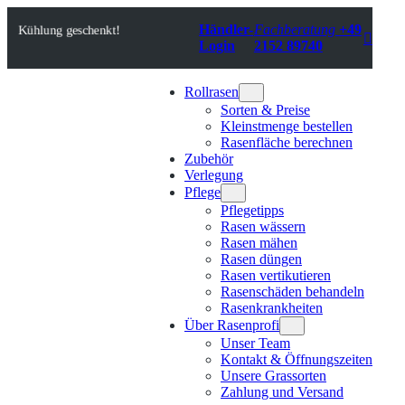
Zum
Händler-
Fachberatung
+49
Inhalt
Kühlung geschenkt!

Login
2152 89740
springen
Rollrasen
Sorten & Preise
Kleinstmenge bestellen
Rasenfläche berechnen
Zubehör
Verlegung
Pflege
Pflegetipps
Rasen wässern
Rasen mähen
Rasen düngen
Rasen vertikutieren
Rasenschäden behandeln
Rasenkrankheiten
Über Rasenprofi
Unser Team
Kontakt & Öffnungszeiten
Unsere Grassorten
Zahlung und Versand