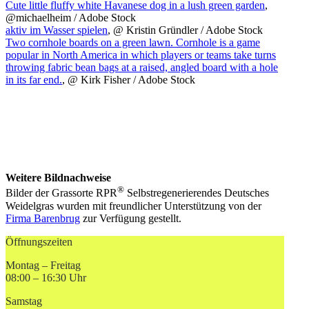
Cute little fluffy white Havanese dog in a lush green garden
,
@michaelheim / Adobe Stock
aktiv im Wasser spielen
, @ Kristin Gründler / Adobe Stock
Two cornhole boards on a green lawn. Cornhole is a game
popular in North America in which players or teams take turns
throwing fabric bean bags at a raised, angled board with a hole
in its far end.
, @ Kirk Fisher / Adobe Stock
Weitere Bildnachweise
®
Bilder der Grassorte RPR
Selbstregenerierendes Deutsches
Weidelgras wurden mit freundlicher Unterstützung von der
Firma Barenbrug
zur Verfügung gestellt.
Öffnungszeiten
Montag – Freitag
08:00 – 16:30 Uhr
Samstag