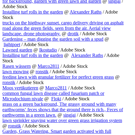
for background, garden with green lawn and garden
@
singjai
/
Adobe Stock
Installing turf rolls in the garden
@
Alexander Raths
/ Adobe
Stock
trucks on the higthway sunset. cargo delivery driving on asphalt
road along the green fields. seen from the air. Aerial view
landscape. drone photography.
@
drotik
/ Adobe Stock
Gardening – man digging the garden soil with a spud
@
lightpoet
/ Adobe Stock
Lawned garden
@
Ikostudio
/ Adobe Stock
Installing turf rolls in the garden
@
Alexander Raths
/ Adobe
Stock
Rasen wässern
@
Marco2811
/ Adobe Stock
lawn mowing
@
ronstik
/ Adobe Stock
feeding lawn with granular fertilizer for perfect green grass
@
ronstik
/ Adobe Stock
Moos vertikutieren
@
Marco2811
/ Adobe Stock
common fungal lawn disease called fusarium patch or
Microdochium nivale
@
Floki
/ Adobe Stock
grass on a green background, The grassy ground with many
earthworms‘ feces shows that the ground there is rich., Feces of
earthworms in a green lawn.
@
singjai
/ Adobe Stock
lawn sprinkler spaying water over green grass irrigation system
@
ronstik
/ Adobe Stock
Garden, Grass Watering. Smart garden activated with full