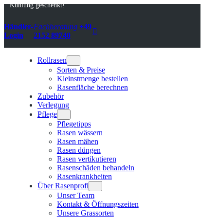
Kühlung geschenkt!
Händler-
Fachberatung
+49

Login
2152 89740
Rollrasen
Sorten & Preise
Kleinstmenge bestellen
Rasenfläche berechnen
Zubehör
Verlegung
Pflege
Pflegetipps
Rasen wässern
Rasen mähen
Rasen düngen
Rasen vertikutieren
Rasenschäden behandeln
Rasenkrankheiten
Über Rasenprofi
Unser Team
Kontakt & Öffnungszeiten
Unsere Grassorten