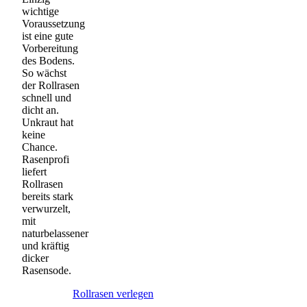
wichtige
Voraussetzung
ist eine gute
Vorbereitung
des Bodens.
So wächst
der Rollrasen
schnell und
dicht an.
Unkraut hat
keine
Chance.
Rasenprofi
liefert
Rollrasen
bereits stark
verwurzelt,
mit
naturbelassener
und kräftig
dicker
Rasensode.
Rollrasen verlegen