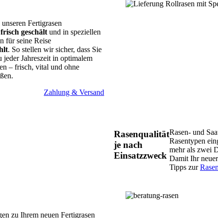
 unseren Fertigrasen
h
frisch geschält
und in speziellen
 für seine Reise
lt
. So stellen wir sicher, dass Sie
 jeder Jahreszeit in optimalem
en – frisch, vital und ohne
ußen.
Zahlung & Versand
Rasen- und Saa
Rasenqualität
Rasentypen eing
je nach
mehr als zwei 
Einsatzzweck
Damit Ihr neuer 
Tipps zur
Rasen
gen zu Ihrem neuen Fertigrasen