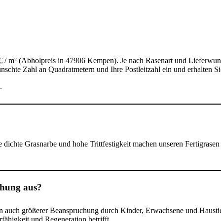
€
/ m² (Abholpreis in 47906 Kempen). Je nach Rasenart und Lieferwuns
nschte Zahl an Quadratmetern und Ihre Postleitzahl ein und erhalten Sie
.
ne dichte Grasnarbe und hohe Trittfestigkeit machen unseren Fertigrasen
chung aus?
ten auch größerer Beanspruchung durch Kinder, Erwachsene und Haustie
fähigkeit und Regeneration betrifft.