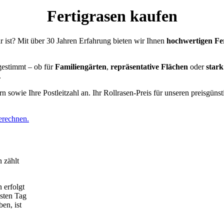
Fertigrasen kaufen
r ist? Mit über 30 Jahren Erfahrung bieten wir Ihnen
hochwertigen Fer
gestimmt – ob für
Familiengärten
,
repräsentative Flächen
oder
stark
.
rn sowie Ihre Postleitzahl an. Ihr Rollrasen-Preis für unseren preisgü
erechnen.
 zählt
 erfolgt
hsten Tag
ben, ist