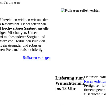
n Fertigrasen
i Jahrzehnten widmen wir uns der
n Rasenzucht. Dabei setzen wir
uf
hochwertiges Saatgut
anstelle
tigen Mischungen. Unser
rd mit besonderer Sorgfalt und
atz von Herbiziden kultiviert.
st ein gesunder und robuster
en Preis mehr als rechtfertigt.
Rollrasen verlegen
Da unser Rollr
Lieferung zum
Rasenverlegu
Wunschtermin
Fertigrasen
te
bis 13 Uhr
firmeneigenen
zusätzliche Ko