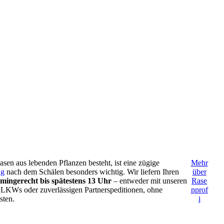
asen aus lebenden Pflanzen besteht, ist eine zügige
Mehr
ng
nach dem Schälen besonders wichtig. Wir liefern Ihren
über
rmingerecht bis spätestens 13 Uhr
– entweder mit unseren
Rase
 LKWs oder zuverlässigen Partnerspeditionen, ohne
nprof
sten.
i