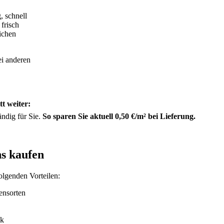
, schnell
frisch
ichen
ei anderen
t weiter:
ändig für Sie.
So sparen Sie aktuell 0,50 €/m² bei Lieferung.
ns kaufen
olgenden Vorteilen:
ensorten
ck