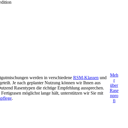
Meh
tgutmischungen werden in verschiedene
RSM-Klassen
und
r
eteilt. Je nach geplanter Nutzung können wir Ihnen aus
über
Dutzend Rasentypen die richtige Empfehlung aussprechen.
Rase
Fertigrasen möglichst lange hält, unterstützen wir Sie mit
npro
pflege
.
fi