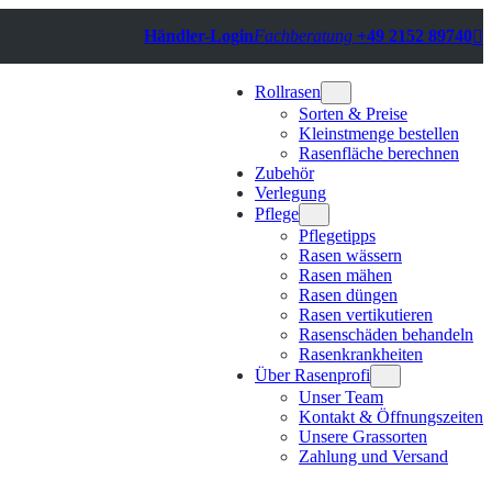
Händler-Login
Fachberatung
+49 2152 89740

Rollrasen
Sorten & Preise
Kleinstmenge bestellen
Rasenfläche berechnen
Zubehör
Verlegung
Pflege
Pflegetipps
Rasen wässern
Rasen mähen
Rasen düngen
Rasen vertikutieren
Rasenschäden behandeln
Rasenkrankheiten
Über Rasenprofi
Unser Team
Kontakt & Öffnungszeiten
Unsere Grassorten
Zahlung und Versand