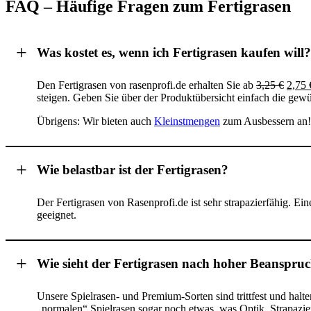
FAQ – Häufige Fragen zum Fertigrasen
Was kostet es, wenn ich Fertigrasen kaufen will?
Den Fertigrasen von rasenprofi.de erhalten Sie ab
3,25
€
2,75
steigen. Geben Sie über der Produktübersicht einfach die gewü
Übrigens: Wir bieten auch
Kleinstmengen
zum Ausbessern an!
Wie belastbar ist der Fertigrasen?
Der Fertigrasen von Rasenprofi.de ist sehr strapazierfähig. Ei
geeignet.
Wie sieht der Fertigrasen nach hoher Beanspru
Unsere Spielrasen- und Premium-Sorten sind trittfest und hal
„normalen“ Spielrasen sogar noch etwas, was Optik, Strapazier