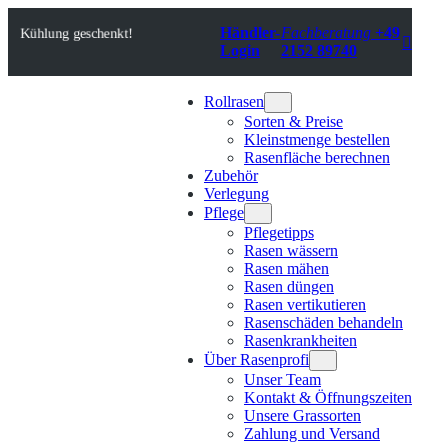
Zum
Händler-
Fachberatung
+49
Inhalt
Kühlung geschenkt!

Login
2152 89740
springen
Rollrasen
Sorten & Preise
Kleinstmenge bestellen
Rasenfläche berechnen
Zubehör
Verlegung
Pflege
Pflegetipps
Rasen wässern
Rasen mähen
Rasen düngen
Rasen vertikutieren
Rasenschäden behandeln
Rasenkrankheiten
Über Rasenprofi
Unser Team
Kontakt & Öffnungszeiten
Unsere Grassorten
Zahlung und Versand